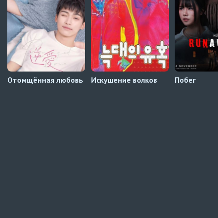
Навечно влюблённые
1 серия
UAFLIX (украинский)
Отомщённая любовь
Искушение волков
Побег