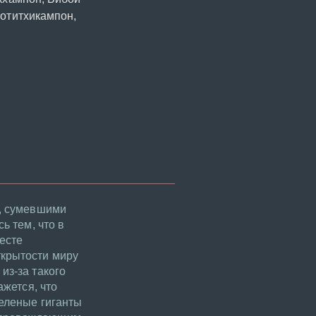
отитхикампон,
и, сумевшими
ь тем, что в
есте
ткрытости миру
из-за такого
ажется, что
зеленые гиганты