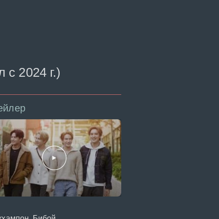
с 2024 г.)
ейлер
кхампон, Бибой