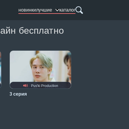
новинки
лучшие
каталог
лайн бесплатно
Pus'ki Production
3 серия