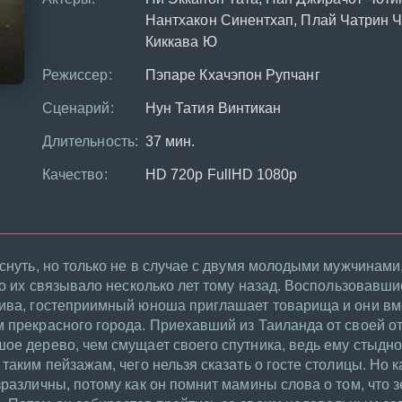
Нантхакон Синентхап, Плай Чатрин Ч
Киккава Ю
Режиссер:
Пэпаре Кхачэпон Рупчанг
Сценарий:
Нун Татия Винтикан
Длительность:
37 мин.
Качество:
HD 720p FullHD 1080p
аснуть, но только не в случае с двумя молодыми мужчинам
то их связывало несколько лет тому назад. Воспользовавшис
сива, гостеприимный юноша приглашает товарища и они вм
 прекрасного города. Приехавший из Таиланда от своей о
ое дерево, чем смущает своего спутника, ведь ему стыдно 
таким пейзажам, чего нельзя сказать о госте столицы. Но к
зразличны, потому как он помнит мамины слова о том, что 