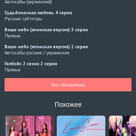
Автосабы (украинский)
Судьбоносная любовь
4 серия
Русские субтитры
Ваше небо (японская версия)
3 серия
Превью
Ваше небо (японская версия)
2 серия
Автосабы русские / украинские
Гелбойс 2 сезон
2 серия
Превью
Гелбойс 2 сезон
1 серия
Все обновления
Автосабы русские / украинские
Огонь
6 серия
Похожее
Превью
Огонь
5 серия
Автосабы русские / украинские
Край горизонта
9 серия