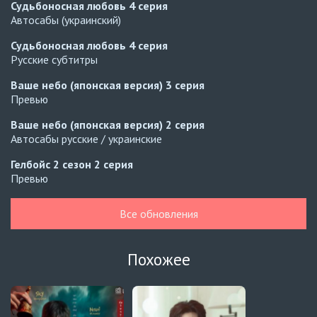
Судьбоносная любовь
4 серия
Автосабы (украинский)
Судьбоносная любовь
4 серия
Русские субтитры
Ваше небо (японская версия)
3 серия
Превью
Ваше небо (японская версия)
2 серия
Автосабы русские / украинские
Гелбойс 2 сезон
2 серия
Превью
Гелбойс 2 сезон
1 серия
Все обновления
Автосабы русские / украинские
Огонь
6 серия
Похожее
Превью
Огонь
5 серия
Автосабы русские / украинские