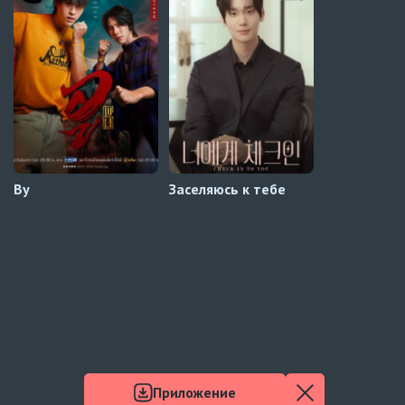
Край горизонта
9 серия
Превью
Край горизонта
8 серия
Автосабы русские / украинские
Ву
Заселяюсь к тебе
Приложение