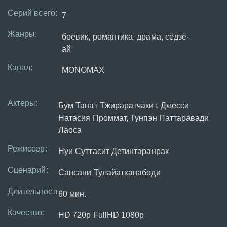
Серий всего:
7
Жанры:
боевик, романтика, драма, сёдзё-
ай
Канал:
MONOMAX
Актеры:
Бум Танат Тжираратчакит, Джесси
Натасия Проммат, Тунпэн Паттаравади
Лаоса
Режиссер:
Нуи Суттасит Детинтаранрак
Сценарий:
Сансани Тулайатханабоди
Длительность:
60 мин.
Качество:
HD 720p FullHD 1080p