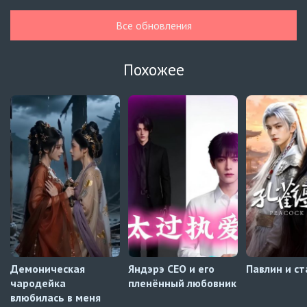
Гелбойс 2 сезон
1 серия
Все обновления
Автосабы русские / украинские
Огонь
6 серия
Похожее
Превью
Огонь
5 серия
Автосабы русские / украинские
Край горизонта
9 серия
Превью
Край горизонта
8 серия
Автосабы русские / украинские
Демоническая
Яндэрэ CEO и его
Павлин и ст
чародейка
пленённый любовник
влюбилась в меня