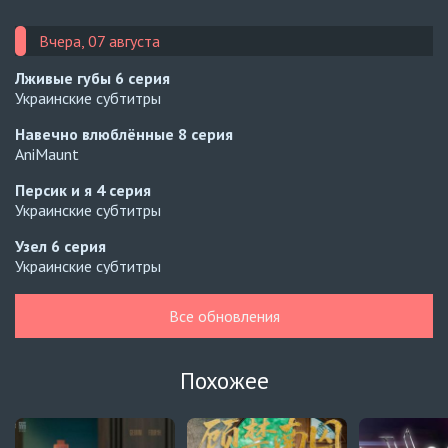
Вчера, 07 августа
Лживые губы
6 серия
Украинские субтитры
Навечно влюблённые
8 серия
AniMaunt
Персик и я
4 серия
Украинские субтитры
Узел
6 серия
Украинские субтитры
Узел
5 серия
Все обновления
Украинские субтитры
Зантис, скучаю по тебе
8 серия
Похожее
Автосабы русские / украинские
Кризис влюблённости в классе
4 серия
Превью