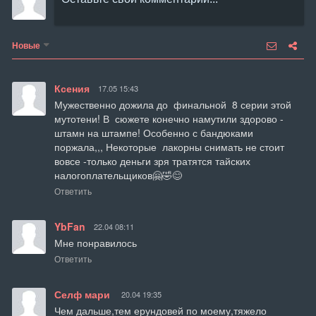
Новые
Ксения
17.05 15:43
Мужественно дожила до  финальной  8 серии этой 
мутотени! В  сюжете конечно намутили здорово - 
штамн на штампе! Особенно с бандюками 
поржала,,, Некоторые  лакорны снимать не стоит 
вовсе -только деньги зря тратятся тайских 
налогоплательщиков🤗🤣😊
Ответить
YbFan
22.04 08:11
Мне понравилось
Ответить
Селф мари
20.04 19:35
Чем дальше,тем ерундовей по моему,тяжело 