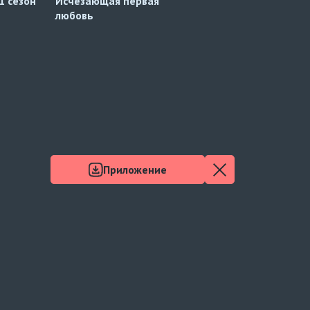
1 сезон
Исчезающая первая
Между нами
любовь
Приложение