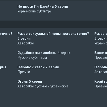
Не проси Пи Джейна
5 серия
Украинские субтитры
аточно?
Разве сексуальной попы недостаточно?
Разве 
5 серия
5 сери
Автосабы
Украин
Судьбоносная любовь
4 серия
Ваше н
Русские субтитры
Превью
ерия
Гелбойс 2 сезон
2 серия
Гелбой
Превью
Автосаб
Огонь
5 серия
Край г
Автосабы русские / украинские
Превью