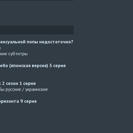
сексуальной попы недостаточно?
я
ские субтитры
ебо (японская версия)
3 серия
с 2 сезон
1 серия
ы русские / украинские
оризонта
9 серия