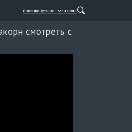
новинки
лучшие
каталог
акорн смотреть с