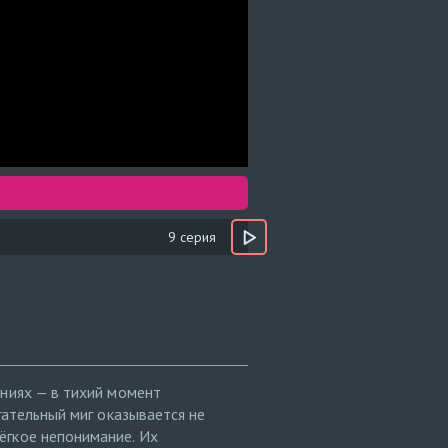
9 серия
ениях — в тихий момент
гательный миг оказывается не
ёгкое непонимание. Их