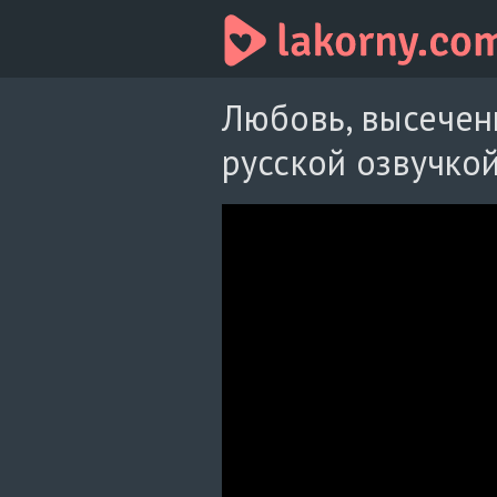
Любовь, высеченн
русской озвучко