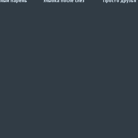
ный парень
Улыбка после слёз
Просто друзья 