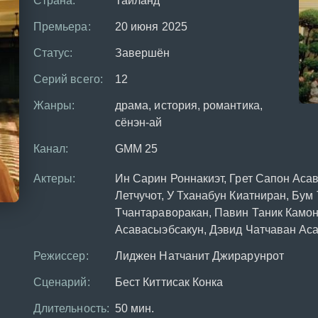
Страна:
Таиланд
Премьера:
20 июня 2025
Статус:
Завершён
Серий всего:
12
Жанры:
драма, история, романтика,
сёнэн-ай
Канал:
GMM 25
Актеры:
Ин Сарин Роннакиэт, Грет Сапон Аса
Летчучот, У Тханабун Киатниран, Бум
Тчантараворакан, Павин Таник Камо
Асавасыэбсакун, Дэвид Чатчаван Ас
Режиссер:
Лиджен Натчанит Джирарунрот
Сценарий:
Бест Киттисак Конка
Длительность:
50 мин.