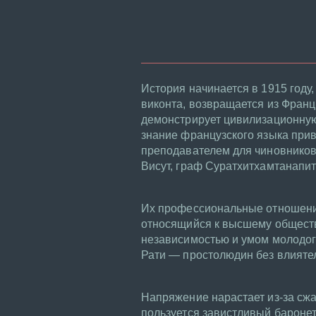
История начинается в 1915 году,
виконта, возвращается из Франци
демонстрирует цивилизационную 
знание французского языка прив
преподавателем для чиновников.
Висут, граф Суратхитхамтанапит
Их профессиональные отношения
относящийся к высшему обществу
независимостью и умом молодого
Рати — простолюдин без влиятель
Напряжение нарастает из-за сжа
пользуется завистливый баронет