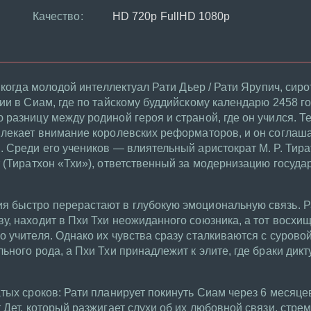
Качество:
HD 720p FullHD 1080p
 когда молодой интеллектуал Рати Дьер / Рати Ярупич, сиро
и в Сиам, где по тайскому буддийскому календарю 2458 год
разницу между родиной героя и страной, где он учился. Т
лекает внимание королевских реформаторов, и он соглаша
 Среди его учеников — влиятельный аристократ М. Р. Тир
 (Тиратхон «Тхи»), ответственный за модернизацию государ
 быстро перерастают в глубокую эмоциональную связь. Ра
, находит в Пхи Тхи неожиданного союзника, а тот восхи
 учителя. Однако их чувства сразу сталкиваются с сурово
ного рода, а Пхи Тхи принадлежит к элите, где браки дикт
тых сроков: Рати планирует покинуть Сиам через 6 месяце
 Дет, который разжигает слухи об их любовной связи, стре