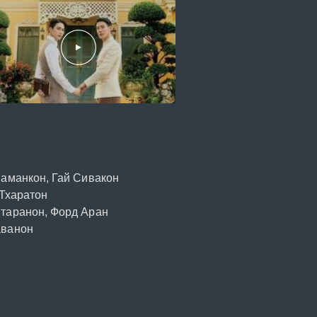
ваманкон, Гай Сивакон
 Тхаратон
нтаранон, Форд Аран
аванон