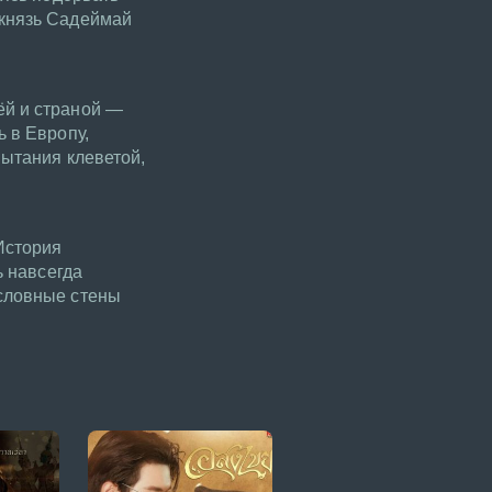
 князь Садеймай
ёй и страной —
 в Европу,
пытания клеветой,
История
ь навсегда
ословные стены