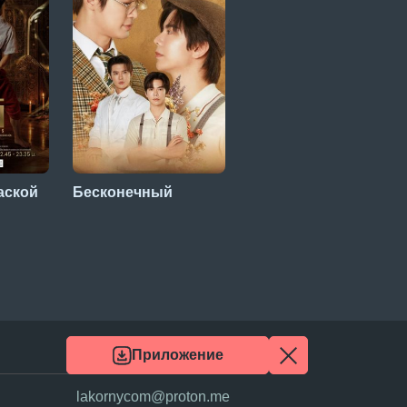
аской
Бесконечный
Тишина гор и рек
Приложение
lakornycom@proton.me