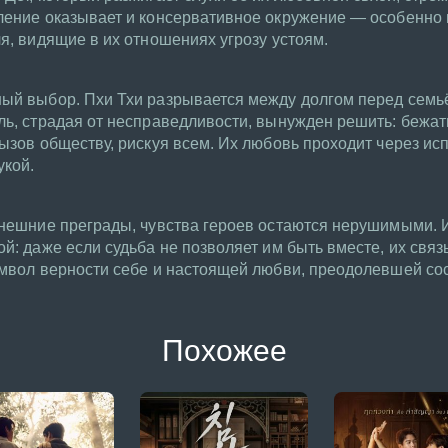
вление оказывает и консервативное окружение — особенно
ля, видящие в их отношениях угрозу устоям.
ный выбор. Пхи Тхи разрывается между долгом перед семь
ль, страдая от несправедливости, вынужден решить: бежать
вызов обществу, рискуя всем. Их любовь проходит через ис
укой.
 внешние преграды, чувства героев остаются нерушимыми. 
й: даже если судьба не позволяет им быть вместе, их связ
символ верности себе и настоящей любви, преодолевшей с
Похожее