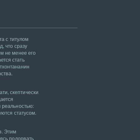
та с титулом
, что сразу
ем не менее его
ется стать
атхонтананин
ства.
ти, скептически
щается
й реальностью:
уются статусом.
в. Этим
мясь подорвать