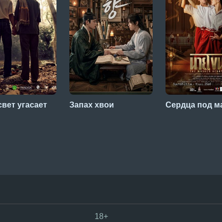
свет угасает
Запах хвои
Сердца под м
18+