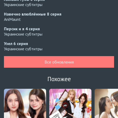
Украинские субтитры
Навечно влюблённые
8 серия
AniMaunt
Персик и я
4 серия
Украинские субтитры
Узел
6 серия
Украинские субтитры
Узел
5 серия
Все обновления
Украинские субтитры
Зантис, скучаю по тебе
8 серия
Похожее
Автосабы русские / украинские
Кризис влюблённости в классе
4 серия
Превью
Кризис влюблённости в классе
3 серия
Автосабы русские / украинские
Давай немного подождём, Харутора-кун
1 серия