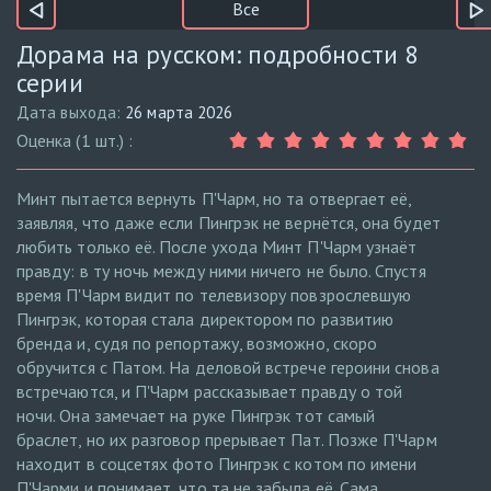
Все
Дорама на русском: подробности 8
серии
Дата выхода:
26 марта 2026
Оценка (1 шт.) :
Минт пытается вернуть П'Чарм, но та отвергает её,
заявляя, что даже если Пингрэк не вернётся, она будет
любить только её. После ухода Минт П'Чарм узнаёт
правду: в ту ночь между ними ничего не было. Спустя
время П'Чарм видит по телевизору повзрослевшую
Пингрэк, которая стала директором по развитию
бренда и, судя по репортажу, возможно, скоро
обручится с Патом. На деловой встрече героини снова
встречаются, и П'Чарм рассказывает правду о той
ночи. Она замечает на руке Пингрэк тот самый
браслет, но их разговор прерывает Пат. Позже П'Чарм
находит в соцсетях фото Пингрэк с котом по имени
П'Чарми и понимает, что та не забыла её. Сама