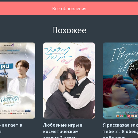
Все обновления
Похожее
 витает в
Любовные игры в
Я рассказал за
е
косметическом
тебе 2 : Я обе
салоне 2 сезон
тебе луну