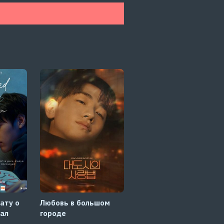
кату о
Любовь в большом
В 25:00 в Акасаке 1
щал
городе
сезон