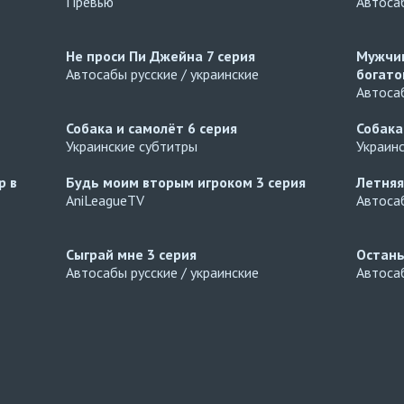
Превью
Автосаб
Не проси Пи Джейна
7 серия
Мужчин
Автосабы русские / украинские
богато
Автосаб
Собака и самолёт
6 серия
Собака
Украинские субтитры
Украин
р в
Будь моим вторым игроком
3 серия
Летняя
AniLeagueTV
Автоса
Сыграй мне
3 серия
Остань
Автосабы русские / украинские
Автосаб