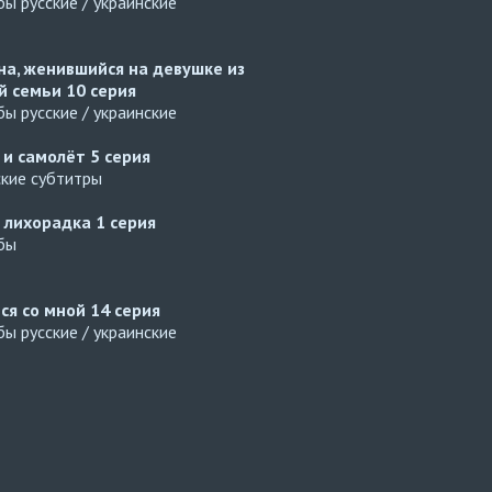
ы русские / украинские
а, женившийся на девушке из
й семьи
10 серия
ы русские / украинские
 и самолёт
5 серия
ские субтитры
 лихорадка
1 серия
бы
ся со мной
14 серия
ы русские / украинские