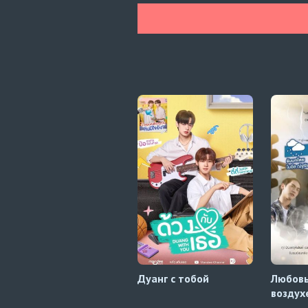
Дуанг с тобой
Любовь
воздух