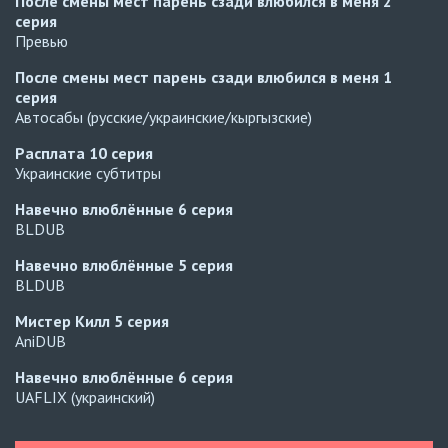
После смены мест парень сзади влюбился в меня
2
серия
Превью
После смены мест парень сзади влюбился в меня
1
серия
Автосабы (русские/украинские/кыргызские)
Расплата
10 серия
Украинские субтитры
Навечно влюблённые
6 серия
BLDUB
Навечно влюблённые
5 серия
BLDUB
Мистер Килл
5 серия
AniDUB
Навечно влюблённые
6 серия
UAFLIX (украинский)
Навечно влюблённые
5 серия