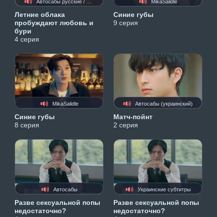
Автосабы русские / украинские
MikaSalidle
Летние облака
Синие губы
пробуждают любовь и
9 серия
бури
4 серия
MikaSalidle
Автосабы (украинский)
Синие губы
Матч-пойнт
8 серия
2 серия
Автосабы
Украинские субтитры
Разве сексуальной попы
Разве сексуальной попы
недостаточно?
недостаточно?