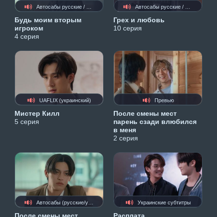
Автосабы русские / украинские
Автосабы русские / украинские
Будь моим вторым
Грех и любовь
игроком
10 серия
4 серия
UAFLIX (украинский)
Превью
Мистер Килл
После смены мест
5 серия
парень сзади влюбился
в меня
2 серия
Автосабы (русские/украинские/кыргызские)
Украинские субтитры
После смены мест
Расплата