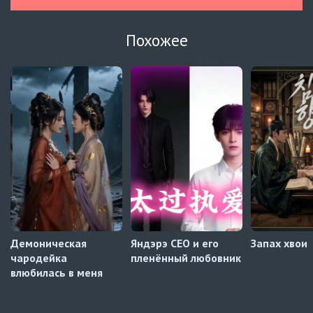
Русские субтитры
Похожее
Навечно влюблённые
7 серия
Автосабы (украинский)
Зантис, скучаю по тебе
8 серия
Превью
Зантис, скучаю по тебе
7 серия
Автосабы русские / украинские
Демоническая
Яндэрэ CEO и его
Запах хвои
чародейка
пленённый любовник
влюбилась в меня