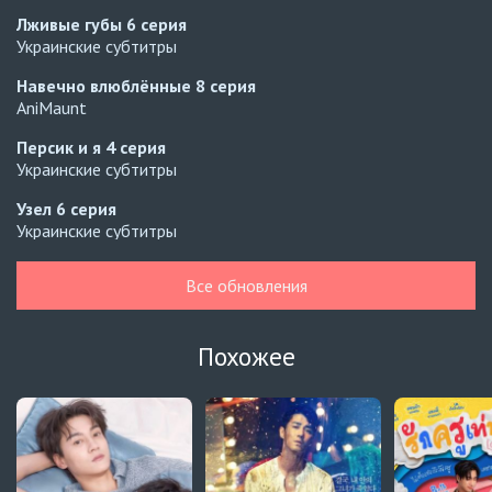
Лживые губы
6 серия
Украинские субтитры
Навечно влюблённые
8 серия
AniMaunt
Персик и я
4 серия
Украинские субтитры
Узел
6 серия
Украинские субтитры
Узел
5 серия
Все обновления
Украинские субтитры
Зантис, скучаю по тебе
8 серия
Похожее
Автосабы русские / украинские
Кризис влюблённости в классе
4 серия
Превью
Кризис влюблённости в классе
3 серия
Автосабы русские / украинские