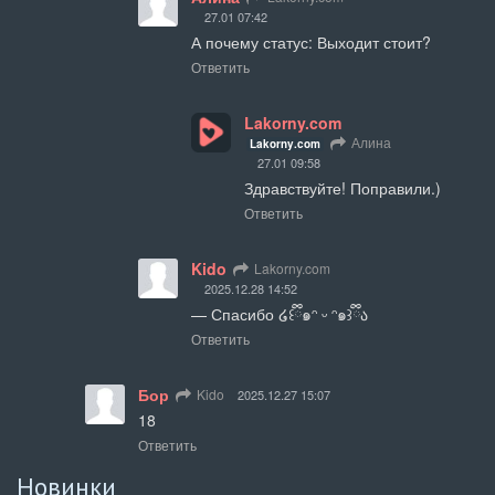
27.01 07:42
А почему статус: Выходит стоит?
Ответить
Lakorny.com
Алина
Lakorny.com
27.01 09:58
Здравствуйте! Поправили.)
Ответить
Kido
Lakorny.com
2025.12.28 14:52
— Спасибо ໒꒰ྀི๑ᵔ ᵕ ᵔ๑꒱ྀིა
Ответить
Бор
Kido
2025.12.27 15:07
18
Ответить
Новинки