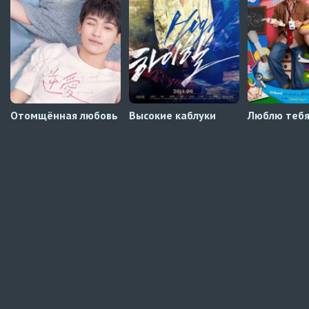
Давай немного подождём, Харутора-кун
1 серия
Превью
Отомщённая любовь
Высокие каблуки
Люблю тебя