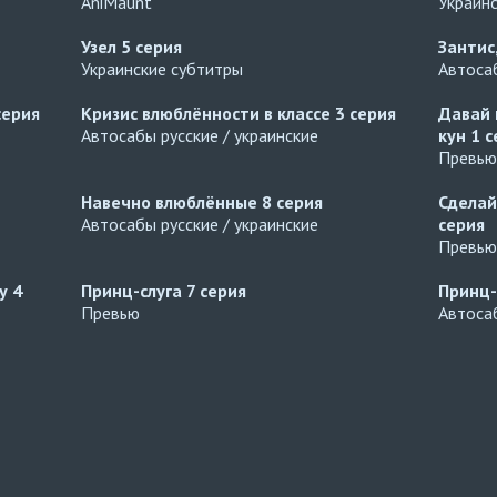
AniMaunt
Украин
Узел
5 серия
Зантис
Украинские субтитры
Автосаб
серия
Кризис влюблённости в классе
3 серия
Давай 
Автосабы русские / украинские
кун
1 с
Превью
Навечно влюблённые
8 серия
Сделай
Автосабы русские / украинские
серия
Превью
ду
4
Принц-слуга
7 серия
Принц-
Превью
Автосаб