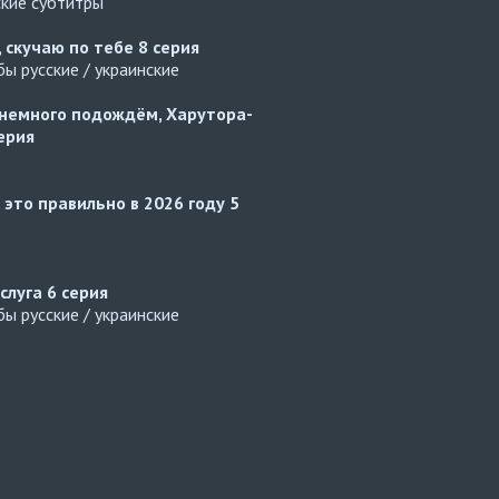
ские субтитры
, скучаю по тебе
8 серия
ы русские / украинские
немного подождём, Харутора-
ерия
 это правильно в 2026 году
5
слуга
6 серия
ы русские / украинские