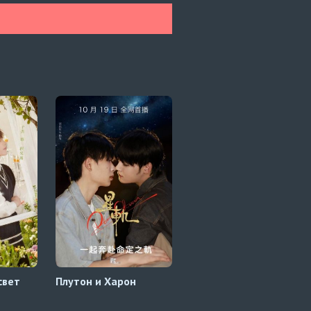
свет
Плутон и Харон
Останься со мной