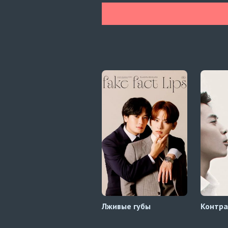
Лживые губы
Контра