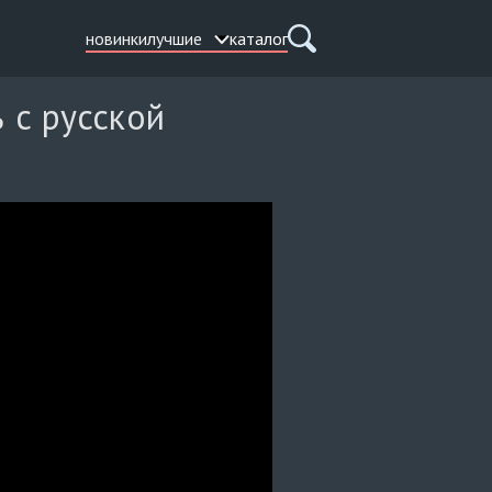
новинки
лучшие
каталог
 с русской