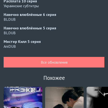
Расплата
10 серия
Украинские субтитры
Навечно влюблённые
6 серия
BLDUB
Навечно влюблённые
5 серия
BLDUB
Мистер Килл
5 серия
AniDUB
Навечно влюблённые
6 серия
UAFLIX (украинский)
Все обновления
Навечно влюблённые
5 серия
UAFLIX (украинский)
Похожее
Навечно влюблённые
4 серия
UAFLIX (украинский)
Навечно влюблённые
3 серия
UAFLIX (украинский)