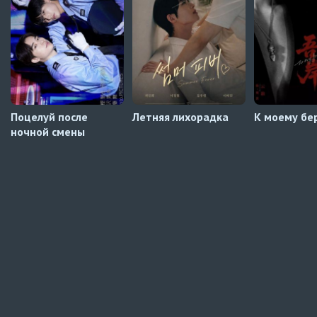
Навечно влюблённые
2 серия
UAFLIX (украинский)
Поцелуй после
Летняя лихорадка
К моему бе
ночной смены