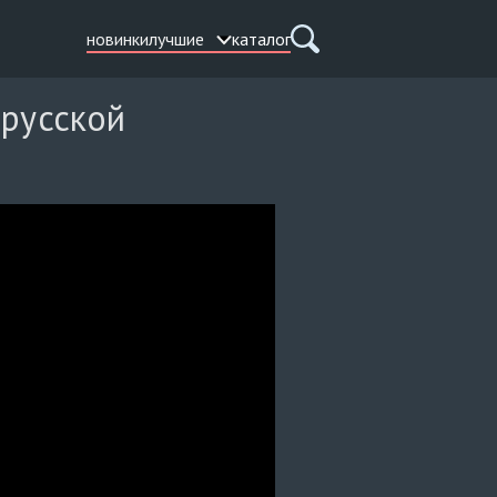
новинки
лучшие
каталог
 русской