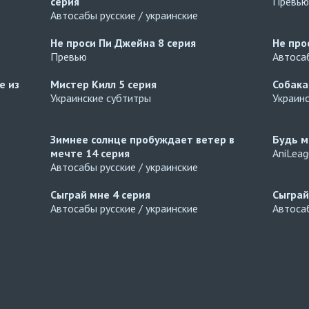
серия
Превью
Автосабы русские / украинские
Не проси Пи Джейна
8 серия
Не про
Превью
Автосаб
е из
Мистер Килл
5 серия
Собака
Украинские субтитры
Украин
Зимнее солнце пробуждает ветер в
Будь м
мечте
14 серия
AniLea
Автосабы русские / украинские
Сыграй мне
4 серия
Сыгра
Автосабы русские / украинские
Автосаб