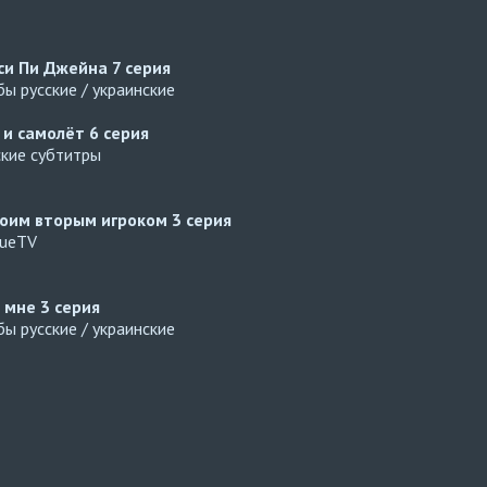
си Пи Джейна
7 серия
ы русские / украинские
 и самолёт
6 серия
ские субтитры
оим вторым игроком
3 серия
gueTV
й мне
3 серия
ы русские / украинские