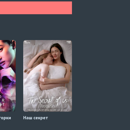
горки
Наш секрет
Секрет гармонии