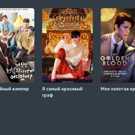
йный вампир
Я самый красивый
Моя золотая к
граф