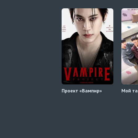
Проект «Вампир»
Мой та