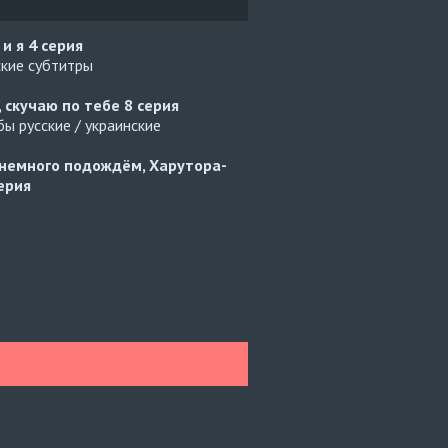
 и я
4 серия
ские субтитры
, скучаю по тебе
8 серия
ы русские / украинские
немного подождём, Харутора-
ерия