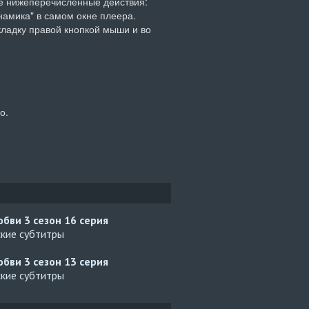
е нижеперечисленные действия:

намика" в самом окне плеера. 
кладку правой кнопкой мыши и во 
о.
юбви 3 сезон
16 серия
ские субтитры
юбви 3 сезон
13 серия
ские субтитры