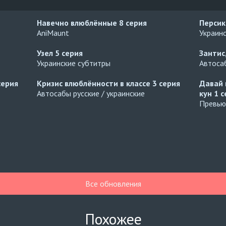
Навечно влюблённые
8 серия
Персик
AniMaunt
Украин
Узел
5 серия
Зантис
Украинские субтитры
Автосаб
серия
Кризис влюблённости в классе
3 серия
Давай 
Автосабы русские / украинские
кун
1 с
Превью
Все обновления
Похожее