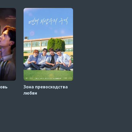
ровь
Зона превосходства
Боже! Вампир
любви