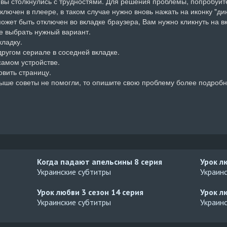
 вы столкнулись с трудностями. Для решения проблемы, попробуйт
ыключен в плеере, в таком случае нужно вновь нажать на иконку "ди
может быть отключен во вкладке браузера, Вам нужно кликнуть на в
 выбрать нужный вариант.

ладку.

другом сериале в соседней вкладке. 

самом устройстве.

вить страницу.

ыше советы не помогли, то опишите свою проблему более подробн
Когда падают апельсины
8 серия
Урок л
Украинские субтитры
Украин
Урок любви 3 сезон
14 серия
Урок л
Украинские субтитры
Украин