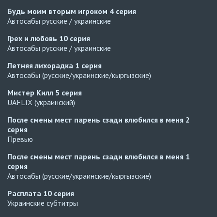
Будь моим вторым игроком
4 серия
Автосабы русские / украинские
Грех и любовь
10 серия
Автосабы русские / украинские
Летняя лихорадка
1 серия
Автосабы (русские/украинские/кыргызские)
Мистер Килл
5 серия
UAFLIX (украинский)
После смены мест парень сзади влюбился в меня
2
серия
Превью
После смены мест парень сзади влюбился в меня
1
серия
Автосабы (русские/украинские/кыргызские)
Расплата
10 серия
Украинские субтитры