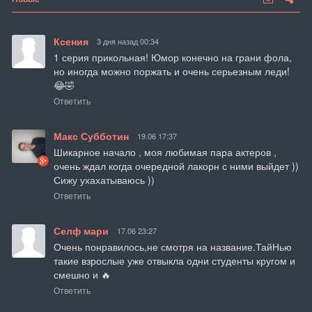
Ксения
3 дня назад 00:34
1 серия прикольная! Юмор конечно на грани фола, 
но иногда можно поржать и очень серьезным леди! 
😂🤣
Ответить
Макс Субботин
19.06 17:37
Шикарное начало , моя любимая пара актеров , 
очень ждал когда очередной лакорн с ними выйдет )) 
Сижу ухахатываюсь ))
Ответить
Селф мари
17.06 23:27
Очень понравилось,не смотря на название.ТайНью 
такие взрослые уже отвыкла одни студенты кругом и 
смешно и 🔥
Ответить