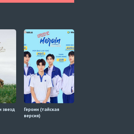
и звезд
Героин (тайская
Друг по постели
версия)