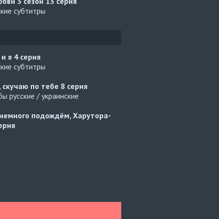
юбви 3 сезон
13 серия
ские субтитры
 и я
4 серия
ские субтитры
, скучаю по тебе
8 серия
ы русские / украинские
немного подождём, Харутора-
ерия