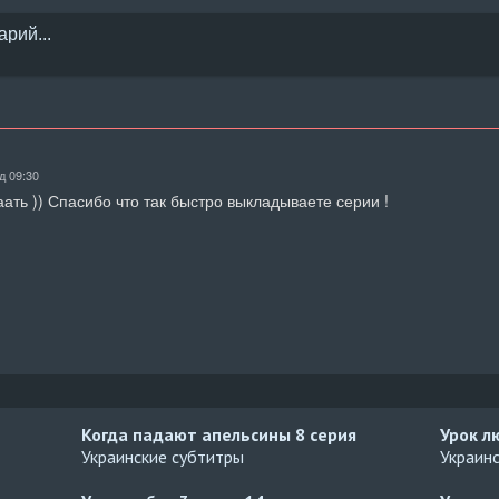
д 09:30
ать )) Спасибо что так быстро выкладываете серии !
Когда падают апельсины
8 серия
Урок л
Украинские субтитры
Украин