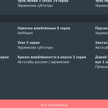
Урок любви 3 сезон
14 серия
Урок л
Украинские субтитры
Украин
Навечно влюблённые
8 серия
Персик
AniMaunt
Украин
Узел
5 серия
Зантис
Украинские субтитры
Автосаб
серия
Кризис влюблённости в классе
3 серия
Давай 
Автосабы русские / украинские
кун
1 с
Превью
Все обновления