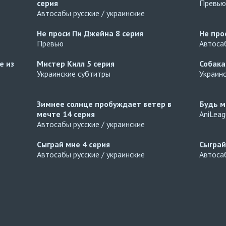
серия
Превью
Автосабы русские / украинские
Не проси Пи Джейна
8 серия
Не про
Превью
Автосаб
е из
Мистер Килл
5 серия
Собака
Украинские субтитры
Украин
Зимнее солнце пробуждает ветер в
Будь м
мечте
14 серия
AniLea
Автосабы русские / украинские
Сыграй мне
4 серия
Сыгра
Автосабы русские / украинские
Автосаб