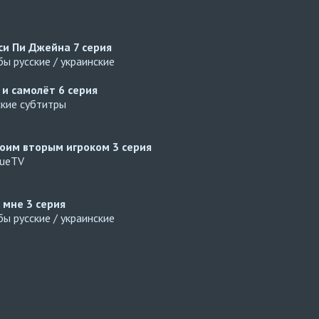
си Пи Джейна
7 серия
ы русские / украинские
 и самолёт
6 серия
ские субтитры
оим вторым игроком
3 серия
gueTV
й мне
3 серия
ы русские / украинские