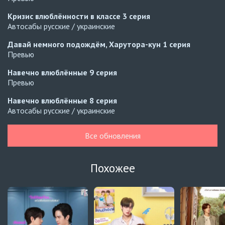
Кризис влюблённости в классе
3 серия
Автосабы русские / украинские
Давай немного подождём, Харутора-кун
1 серия
Превью
Навечно влюблённые
9 серия
Превью
Навечно влюблённые
8 серия
Автосабы русские / украинские
Сделай это правильно в 2026 году
5 серия
Все обновления
Превью
Сделай это правильно в 2026 году
4 серия
Похожее
Автосабы русские / украинские
Принц-слуга
7 серия
Превью
Принц-слуга
6 серия
Автосабы русские / украинские