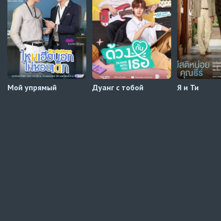
Мой упрямый
Дуанг с тобой
Я и Ти