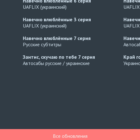
Навечно влюблённые
6 серия
Навеч
UAFLIX (украинский)
UAFLIX 
Навечно влюблённые
3 серия
Навеч
UAFLIX (украинский)
UAFLIX 
Навечно влюблённые
7 серия
Навеч
Русские субтитры
Автосаб
Зантис, скучаю по тебе
7 серия
Край г
Автосабы русские / украинские
Украин
Все обновления