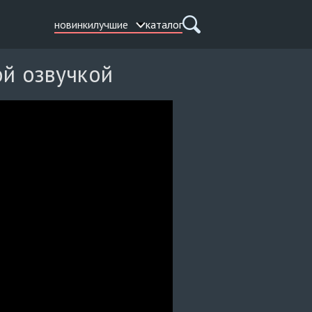
новинки
лучшие
каталог
ой озвучкой