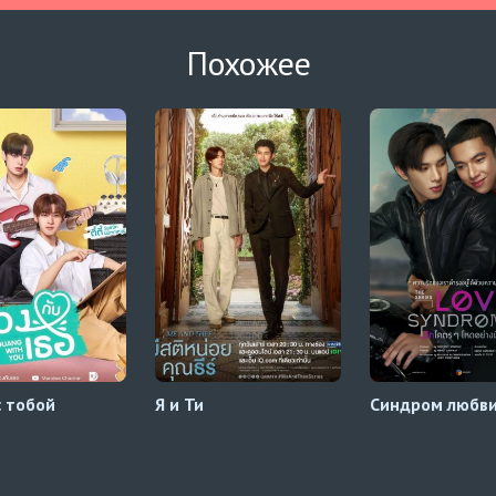
Похожее
с тобой
Я и Ти
Синдром любв