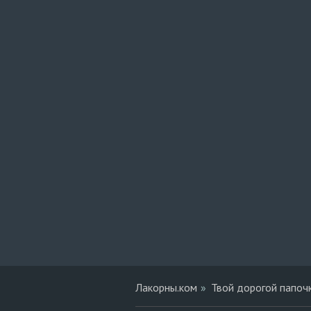
Лакорны.ком
Твой дорогой папоч