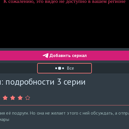
Добавить сериал
Все
: подробности 3 серии
я её подруги. Но она не желает этого с ней обсуждать, а отпра
шмары