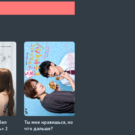
бел
Ты мне нравишься, но
Любовь старичка:
ь» 2
что дальше?
Возвращение