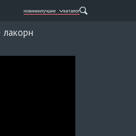
новинки
лучшие
каталог
— лакорн