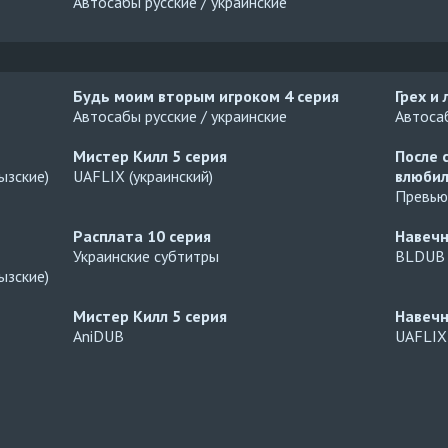
Автосабы русские / украинские
Будь моим вторым игроком
4 серия
Грех и
Автосабы русские / украинские
Автосаб
Мистер Килл
5 серия
После 
ызские)
UAFLIX (украинский)
влюбил
Превью
Расплата
10 серия
Навеч
Украинские субтитры
BLDUB
ызские)
Мистер Килл
5 серия
Навеч
AniDUB
UAFLIX 