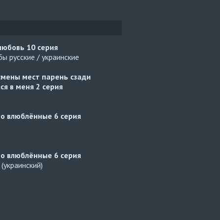
 любовь
10 серия
ы русские / украинские
смены мест парень сзади
ся в меня
2 серия
но влюблённые
6 серия
но влюблённые
6 серия
(украинский)