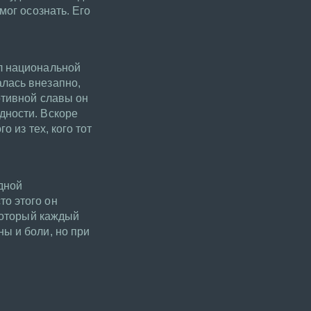
мог осознать. Его
л национальной
лась внезапно,
ртивной славы он
дности. Вскоре
 из тех, кого тот
дной
о этого он
 который каждый
ы и боли, но при