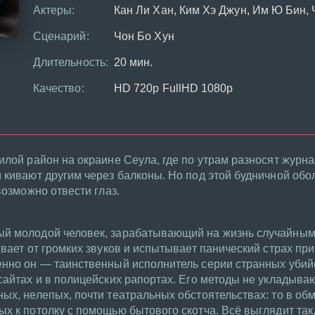
Актеры:
Кан Ли Хан, Ким Хэ Джун, Им Ю Бин, 
Сценарий:
Чон Бо Хун
Длительность:
20 мин.
Качество:
HD 720p FullHD 1080p
илой район на окраине Сеула, где по утрам разносят журна
 кивают другим через балконы. Но под этой будничной обо
возможно отвести глаз.
й молодой человек, зарабатывающий на жизнь случайным
ивает от громких звуков и испытывает панический страх пр
нно он — таинственный исполнитель серии странных убийс
сайтах и в полицейских рапортах. Его методы не укладыв
ых, нелепых, почти театральных обстоятельствах: то в обм
х к потолку с помощью бытового скотча. Всё выглядит так,