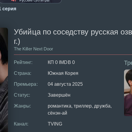
Русские субтитры
1 серия
Убийца по соседству русская озв
г.)
The Killer Next Door
Тр
Рейтинг:
КП 0 IMDB 0
Страна:
Южная Корея
Премьера:
04 августа 2025
Статус:
Завершён
Жанры:
романтика, триллер, дружба,
сёнэн-ай
Канал:
TVING