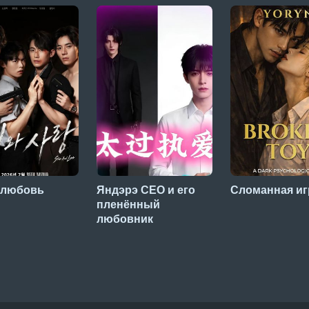
и любовь
Яндэрэ CEO и его
Сломанная иг
пленённый
любовник