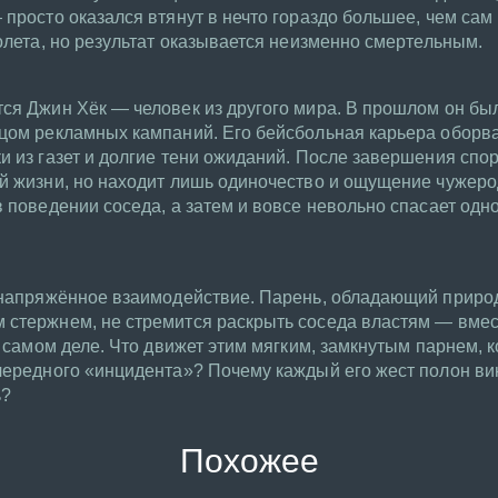
просто оказался втянут в нечто гораздо большее, чем сам 
толета, но результат оказывается неизменно смертельным.
тся Джин Хёк — человек из другого мира. В прошлом он бы
ицом рекламных кампаний. Его бейсбольная карьера оборва
и из газет и долгие тени ожиданий. После завершения спо
й жизни, но находит лишь одиночество и ощущение чужеро
 поведении соседа, а затем и вовсе невольно спасает одного
и напряжённое взаимодействие. Парень, обладающий приро
 стержнем, не стремится раскрыть соседа властям — вмест
на самом деле. Что движет этим мягким, замкнутым парнем,
чередного «инцидента»? Почему каждый его жест полон вин
ь?
Похожее