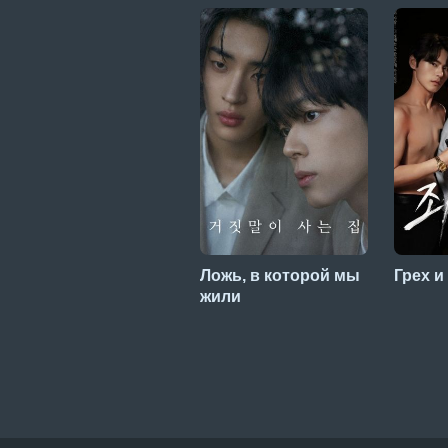
Ложь, в которой мы
Грех 
жили