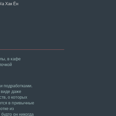
Ча Хак Ён
лы, в кафе
лочкой
и подработками.
и виде даже
тв, о которых
аются в привычные
отке из
 будто он никогда