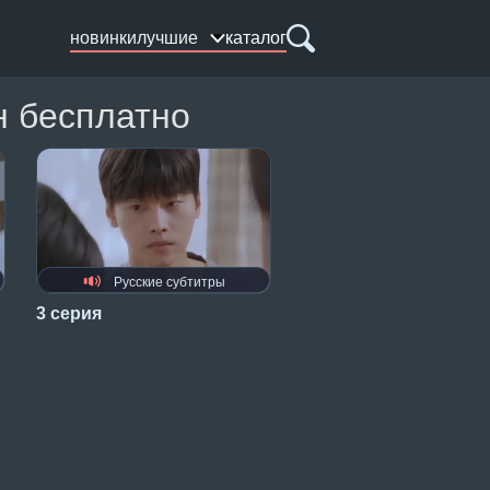
новинки
лучшие
каталог
н бесплатно
Русские субтитры
3 серия