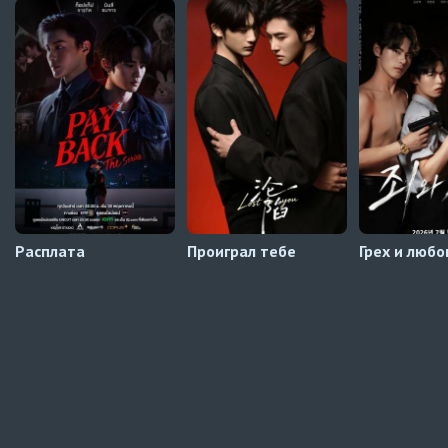
Автосабы русские / украинские
Мистер Килл
5 серия
UAFLIX (украинский)
После смены мест парень сзади влюбился в меня
2
серия
Превью
Расплата
Проиграл тебе
Грех и любо