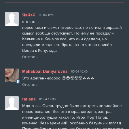
ЯяЯяЯ
06.06 12:16
это что...

персонажи и сюжет итересные, но логика и здравый 
смысл вообще отсутсвуют. Почему не посадили 
Кельвина и Кена за всё, что они сделали, но 
посадили младшего брата, за то что он привёл 
Виера к Кену, мда
Ответить
Mahabbat Daniyarovna
05.04 10:40
Это афигенннооооо 😍😍🥹🥹🥹🔥🔥🔥
Ответить
tatjana
01.04 17:38
Мда-а-а... Очень трудно было смотреть нелинейное 
повествование. Все эти вчера, сегодня, завтра, 
яичница-болтушка какая то. Игра ФортПитов, 
конечно, без нареканий, особенно безумный взгляд 
Пита пробирал до мурашек.Как вышли на хэ из этого 