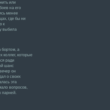
снить или
боев на его
ись менее
цах, где бы ни
о к
му выбила
 бортом, а
х коллег, которые
ься ради
ый шанс
вечер он
дал о своих
алась эта
емало вопросов,
х парней.