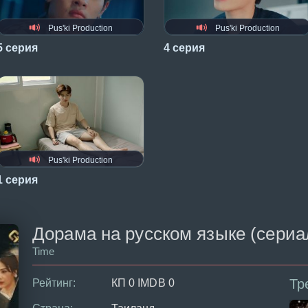
Pus'ki Production
Pus'ki Production
5 серия
4 серия
Pus'ki Production
1 серия
Дорама на русском языке (сериал 
Time
Тр
Рейтинг:
КП 0 IMDB 0