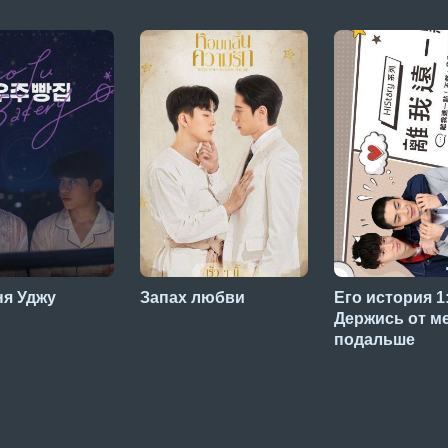
ня Уджу
Запах любви
Его история 1
Держись от м
подальше