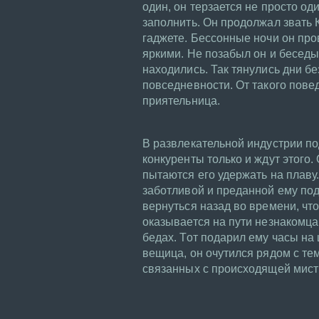
один, он терзается не просто од
заполнить. Он продолжал звать К
гаджете. Бессонные ночи он про
яркими. Не позабыл он и беседы 
находились. Так тянулись дни бе
повседневности. От такого пове
приятельница.
В развлекательной индустрии под
конкуренты только и ждут этого.
пытаются его удержать на плаву
заботливой и преданной ему под
вернуться назад во времени, что
оказывается на пути незнакомца
бедах. Тот подарил ему часы на 
вещица, он очутился рядом с тем
связанных с происходящей мисти