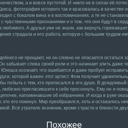
иночеством, а и вовсе пустотой. И никто не в силах её поте
риса, фотография которого так и красовалась в качестве о
водил с бокалом вина и в воспоминаниях, а те не становил
с чувственными признаниями и о том, что они будут в серд
з любимого. А друзья уже не знали, как вернуть горевавшег
дения страдала и его работа, которую с большим трудом е
обного не прощают, но он словно не опасается остаться за
 Он забывает слова своей роли и это начинает злить даже те
. Юноша осознаёт, что ошибается и даже пробует исправит
руги, которой важен этот артист. Фом получает удивительн
бы побыть с тем, кто прописался в его душе. В дождливый 
, любезно пригласившего к себе просохнуть. Ему он и пове
цепочке, напоминавшие об избраннике. И когда в руке оказ
, кто его покинул. Мир преобразился, хоть и оставалось н
кой. Всё утратило значение, кроме страсти и близости дву
Похожее