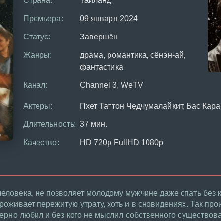
Страна:
Таиланд
Премьера:
09 января 2024
Статус:
Завершён
Жанры:
драма, романтика, сёнэн-ай,
фантастика
Канал:
Channel 3, WeTV
Актеры:
Пхет Таттон Чедчумалайкит, Бас Кар
Длительность:
37 мин.
Качество:
HD 720p FullHD 1080p
человека, не позволяет молодому мужчине даже спать без
проживает пережитую утрату, хоть и в сновидениях. Так про
змерно любил и без кого не мыслил собственного существов