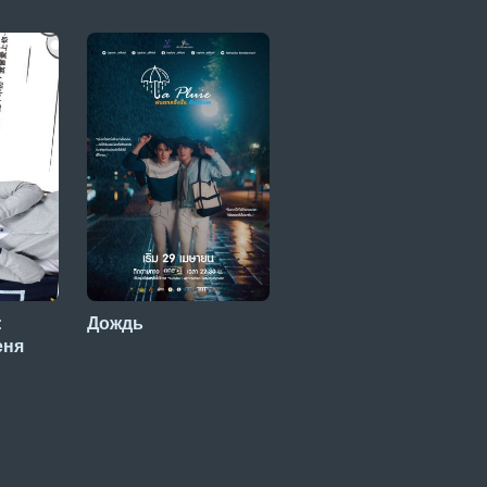
:
Дождь
еня