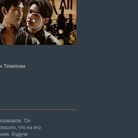
ан Тхонпхан
 кошмаров. Он
изошло, что на его
ания. Будучи