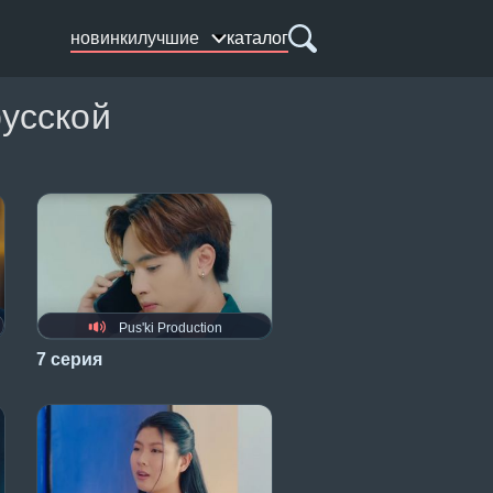
новинки
лучшие
каталог
русской
Pus'ki Production
7 серия