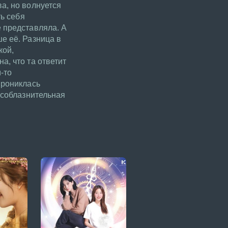
а, но волнуется
ть себя
е представляла. А
е её. Разница в
кой,
а, что та ответит
-то
прониклась
 соблазнительная