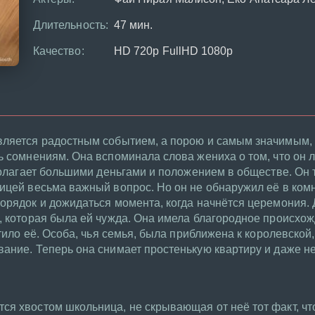
Длительность:
47 мин.
Качество:
HD 720p FullHD 1080p
вляется радостным событием, а порою и самым значимым, 
ь сомнениям. Она вспоминала слова жениха о том, что он 
сполагает большими деньгами и положением в обществе. Он
ицей весьма важный вопрос. Но он не обнаружил её в комн
орядок и дожидаться момента, когда начнётся церемония.
, которая была ей чужда. Она имела благородное происхо
отило её. Особа, чья семья, была приближена к королевской
ание. Теперь она снимает простенькую квартиру и даже н
я хвостом школьница, не скрывающая от неё тот факт, чт