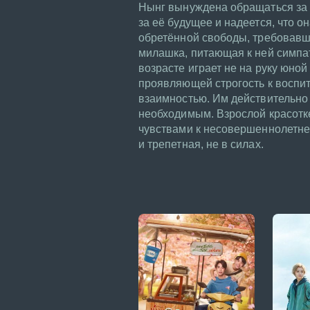
Нынг вынуждена обращаться за ф
за её будущее и надеется, что о
обретённой свободы, требовавше
милашка, питающая к ней симпат
возрасте играет не на руку юной
проявляющей строгость к воспит
взаимностью. Им действительно 
необходимым. Взрослой красотке
чувствами к несовершеннолетней
и трепетная, не в силах.