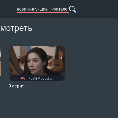
новинки
лучшие
каталог
смотреть
Pus'ki Production
3 серия