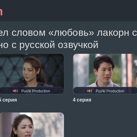
ел словом «любовь» лакорн 
о с русской озвучкой
Pus'ki Production
Pus'ki Production
5 серия
4 серия