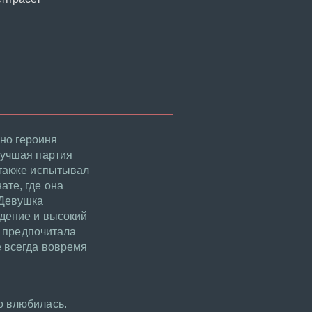
но героиня
лучшая партия
 также испытывал
ате, где она
 Девушка
ждение и высокий
, предпочитала
е всегда вовремя
о влюбилась.