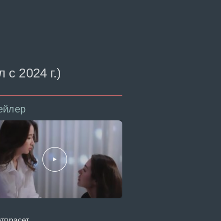
с 2024 г.)
ейлер
тпрасет