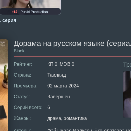
Pus'ki Production
1 серия
Дорама на русском языке (сериал 
Blank
Тр
Рейтинг:
КП 0 IMDB 0
Страна:
Таиланд
Премьера:
02 марта 2024
Статус:
Завершён
Серий всего:
6
Жанры:
драма, романтика
Актеры:
Фай Пирая Малисон, Ёко Апатсара Ле