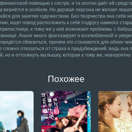
инансовой помощью к сестре, и та охотно даёт ей средств
на вернётся в особняк. Но дерзкая персона не желает лиша
йся для занятия художеством. Без творчества она себя н
ию, ищет повод расположить к себе подругу намного старш
 прелестнице, к тому же у неё возникают проблемы с бабуш
аннице. Анынг много фантазирует о возлюбленной и уверен
придётся сблизиться, причём это становится для обеих чем
 сложно отказаться от страха и предубеждений, ведь она 
, но и оттолкнуть малышку, которая к тому же, невероятно
Похожее