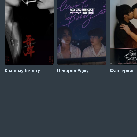
Принц-слуга
6 серия
Автосабы русские / украинские
К моему берегу
Пекарня Уджу
Фансервис