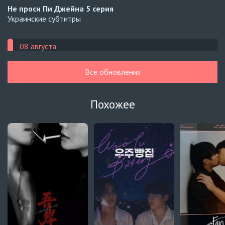
Не проси Пи Джейна
5 серия
Украинские субтитры
08 августа
Разве сексуальной попы недостаточно?
3 серия
Все обновления
Русские субтитры
Разве сексуальной попы недостаточно?
5 серия
Похожее
Автосабы
Разве сексуальной попы недостаточно?
5 серия
Украинские субтитры
Судьбоносная любовь
4 серия
Автосабы (украинский)
Судьбоносная любовь
4 серия
Русские субтитры