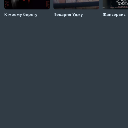
К моему берегу
Пекарня Уджу
Фансервис