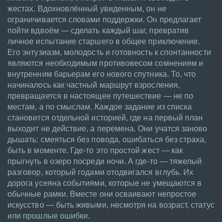
жестах. Вдохновлённый увиденным, он не
ограничивается словами поддержки. Он предлагает
пойти вдвоём — сделать каждый шаг, превратив
личное испытание старшего в общее приключение.
Его энтузиазм, молодость и готовность к спонтанности
являются необходимым противовесом сомнениям и
внутренним барьерам его нового спутника. То, что
начиналось как частный маршрут взросления,
превращается в настоящее путешествие — не по
местам, а по смыслам. Каждое задание из списка
становится отдельной историей, где на первый план
выходит не действие, а перемена. Они учатся заново
дышать: смеяться без повода, ошибаться без страха,
быть в моменте. Где-то это простой жест — как
прыгнуть в озеро посреди ночи. А где-то — тяжелый
разговор, который годами отодвигался вглубь. Их
дорога усеяна событиями, которые не умещаются в
обычные рамки. Вместе они осваивают непростое
искусство — быть живыми, несмотря на возраст, статус
или прошлые ошибки.