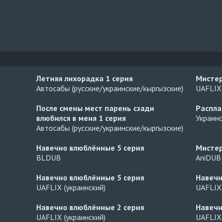
Летняя лихорадка
1 серия
Мисте
Автосабы (русские/украинские/кыргызские)
UAFLIX 
После смены мест парень сзади
Распл
влюбился в меня
1 серия
Украин
Автосабы (русские/украинские/кыргызские)
Навечно влюблённые
5 серия
Мисте
BLDUB
AniDUB
Навечно влюблённые
5 серия
Навеч
UAFLIX (украинский)
UAFLIX 
Навечно влюблённые
2 серия
Навеч
UAFLIX (украинский)
UAFLIX 