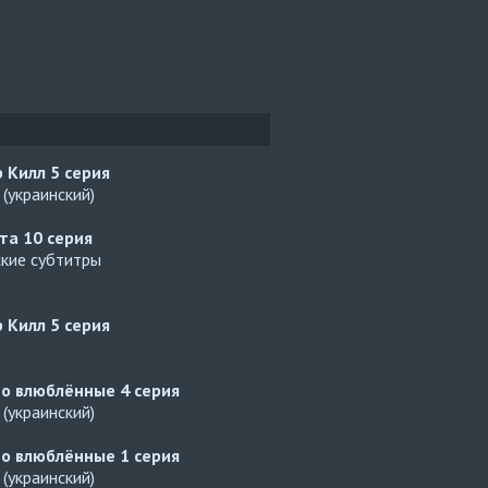
р Килл
5 серия
(украинский)
ата
10 серия
ские субтитры
р Килл
5 серия
но влюблённые
4 серия
(украинский)
но влюблённые
1 серия
(украинский)