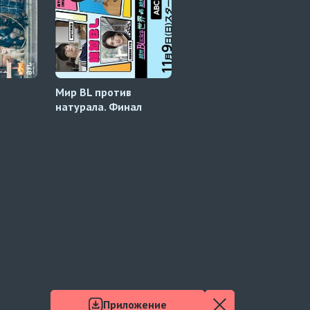
Мир BL против
Тайные любовники
натурала. Финал
Приложение