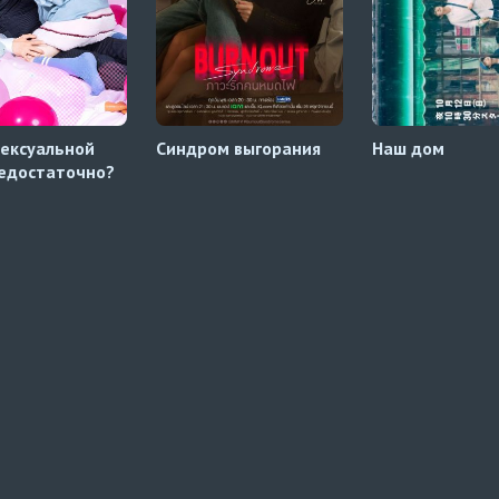
сексуальной
Синдром выгорания
Наш дом
едостаточно?