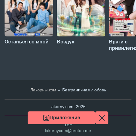
Останься со мной
Воздух
Враги с
привилеги
Лакорны.ком
Безграничная любовь
lakorny.com, 2026
Приложение
18+
lakornycom@proton.me