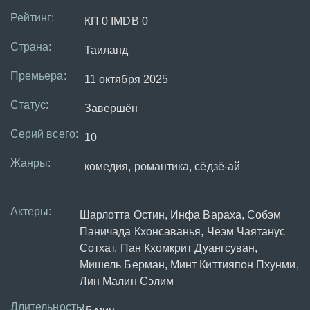
Рейтинг:
КП 0 IMDB 0
Страна:
Таиланд
Премьера:
11 октября 2025
Статус:
Завершён
Серий всего:
10
Жанры:
комедия, романтика, сёдзё-ай
Актеры:
Шарлотта Остин, Инфа Вараха, Собэм
Паничада Кхонсаванья, Чеэм Чаятанус
Сотхат, Пан Кхомкрит Дуангсуван,
Мишель Берман, Минт Киттияпон Пхунми,
Лин Малин Сэлим
Длительность: