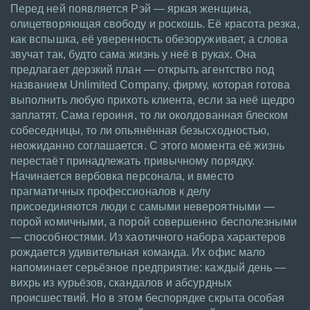
Перед ней появляется Рэй — яркая женщина,
олицетворяющая свободу и роскошь. Её красота резка,
как вспышка, её уверенность обезоруживает, а слова
звучат так, будто сама жизнь у неё в руках. Она
предлагает дерзкий план — открыть агентство под
названием Unlimited Company, фирму, которая готова
выполнить любую прихоть клиента, если за неё щедро
заплатят. Сама героиня, то ли околдованная блеском
собеседницы, то ли опьянённая безысходностью,
неожиданно соглашается. С этого момента её жизнь
перестаёт принадлежать привычному порядку.
Начинается вербовка персонала, и вместо
прагматичных профессионалов к делу
присоединяются люди с самыми невероятными —
порой комичными, а порой совершенно бесполезными
— способностями. Из хаотичного набора характеров
рождается удивительная команда. Их офис мало
напоминает серьёзное предприятие: каждый день —
вихрь из курьёзов, скандалов и абсурдных
происшествий. Но в этом беспорядке скрыта особая