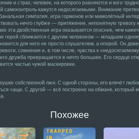
ие и страх, человек, на которого равняются и кого трудно
й самоконтроль кажутся недосягаемыми. Внимание претв
банальная симпатия, игра гормонов или мимолётный интер
ствовать нечто глубже — притяжение, непонятную тревогу 
ако эта двойственная игра оказывается опаснее, чем каже
ше герой сближается с другим человеком — младшим однок
новится для него не просто слушателем, а опорой. Он довер
тревоги, сомнения и, в том числе, чувства к «недосягаемо
его дружба превращается в нечто большее. Его сердце отк
овится частью чужой маскировки.
вушке собственной лжи. С одной стороны, его влечёт любов
ться чаще. С другой — всё построено на обмане, который 
ё.
Похожее