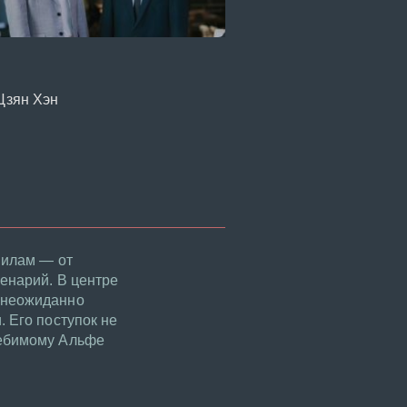
Цзян Хэн
вилам — от
енарий. В центре
т неожиданно
 Его поступок не
лебимому Альфе