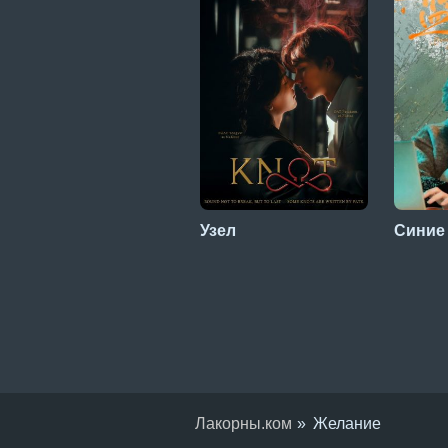
Узел
Синие
Лакорны.ком
Желание