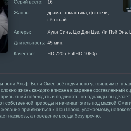
Серий всего:
16
Жанры:
драма, романтика, фэнтези,
сёнэн-ай
Актеры:
Хуан Синь, Цю Дин Цзе, Ли Пэй Энь, 
Длительность:
45 мин.
Качество:
HD 720p FullHD 1080p
ны роли Альф, Бет и Омег, всё подчинено устоявшимся пра
 словно жизнь каждого вписана в заранее составленный сц
 привыкший побеждать и подчинять, но однажды он делае
от собственной природы и начинает жить под маской Омеги.
ее желание приблизиться к Шэн Шаою, уважаемому, непоко
ает насквозь, а поведение всегда безупречно.