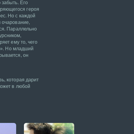
 забыть. Его
оряющегося героя
ес. Но с каждой
и очарование,
тся. Параллельно
урсником,
яет ему то, чего
му». Но младший
рывается, он
ь, которая дарит
может в любой