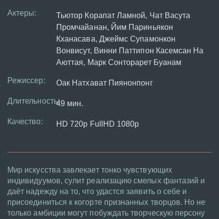
Актеры:
Тьютор Корапат Ламной, Чат Васута
Промчайанан, Йим Париньякон
Кханасава, Джеймс Супамонкон
Вонвисут, Винни Паттипон Касемсан На
Аюттая, Марк Сонторарет Буанам
Режиссер:
Оак Натхават Пиянонпонг
Длительность:
49 мин.
Качество:
HD 720p FullHD 1080p
Мир искусства завлекает тонко чувствующих
индивидуумов, сулит реализацию смелых фантазий и
даёт надежду на то, что удастся заявить о себе и
присоединиться к когорте признанных творцов. Но не
только амбиции могут побуждать творческую персону