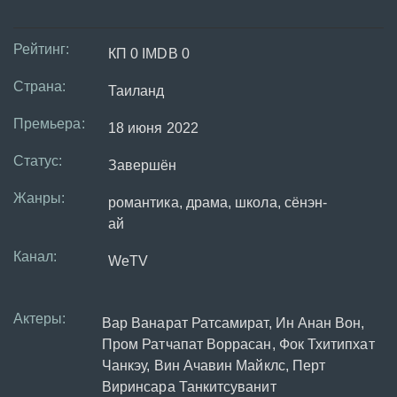
Рейтинг:
КП 0 IMDB 0
Страна:
Таиланд
Премьера:
18 июня 2022
Статус:
Завершён
Жанры:
романтика, драма, школа, сёнэн-
ай
Канал:
WeTV
Актеры:
Вар Ванарат Ратсамират, Ин Анан Вон,
Пром Ратчапат Воррасан, Фок Тхитипхат
Чанкэу, Вин Ачавин Майклс, Перт
Виринсара Танкитсуванит