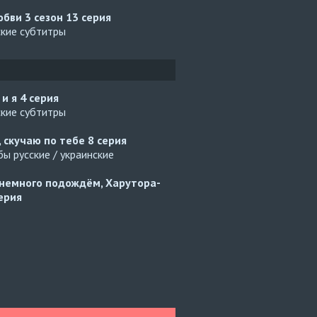
юбви 3 сезон
13 серия
ские субтитры
 и я
4 серия
ские субтитры
, скучаю по тебе
8 серия
ы русские / украинские
немного подождём, Харутора-
ерия