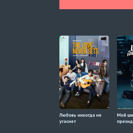
Любовь никогда не
Мой ш
угаснет
презид