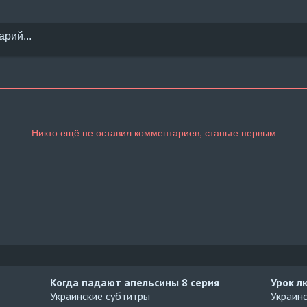
Когда падают апельсины
8 серия
Урок л
Украинские субтитры
Украин