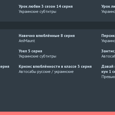
Урок любви 3 сезон
14 серия
Урок л
Украинские субтитры
Украин
Навечно влюблённые
8 серия
Персик
AniMaunt
Украин
Узел
5 серия
Зантис
Украинские субтитры
Автосаб
серия
Кризис влюблённости в классе
3 серия
Давай 
Автосабы русские / украинские
кун
1 с
Превью