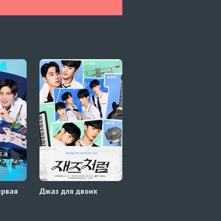
ервая
Джаз для двоих
История Тарна и
Тайпа 1 сезон