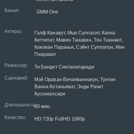
Канал:
GMM One
Актеры:
Галф Канавут, Мью Суппасит, Каона
Киттипат, Мавин Танавин, Тон Тханают,
Коклиан Паранья, Сэйнт Суппапон, Мин
Пхиравит
Режиссер:
Ти Бандит Синтанапаради
Сценарий:
Мэй Ораван Вичаяваннакун, Тунтин
Ванна Котаньяват, Энди Рачит
Кусонкунсири
Длительность:
60 мин.
Качество:
HD 720p FullHD 1080p