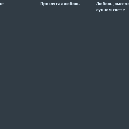
ие
Проклятая любовь
Любовь, высеч
лунном свете