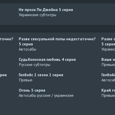
Не проси Пи Джейна
5 серия
Украинские субтитры
аточно?
Разве сексуальной попы недостаточно?
Разве 
5 серия
5 сери
Автосабы
Украин
Судьбоносная любовь
4 серия
Ваше н
Русские субтитры
Превью
ерия
Гелбойс 2 сезон
2 серия
Гелбой
Превью
Автосаб
Огонь
5 серия
Край г
Автосабы русские / украинские
Превью