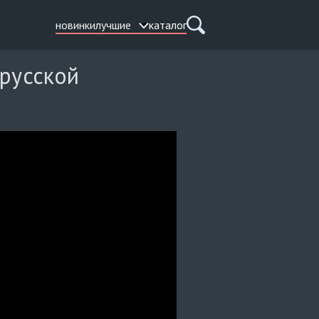
новинки
лучшие
каталог
 русской