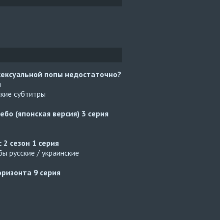
сексуальной попы недостаточно?
я
ские субтитры
ебо (японская версия)
3 серия
с 2 сезон
1 серия
ы русские / украинские
оризонта
9 серия