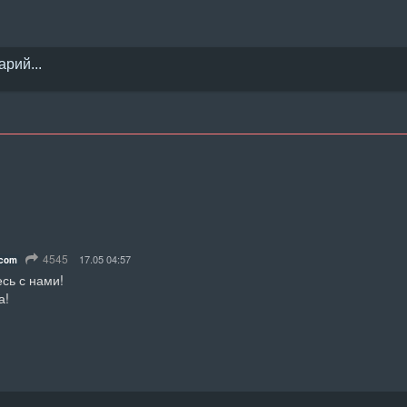
4545
17.05 04:57
.com
сь с нами!

а!