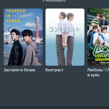
Застрял в Осаке
Контраст
Любовь³ /
в кубе