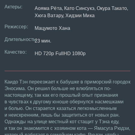
Актеры:
Аояма Рёта, Като Синсукэ, Окура Такато,
Хюга Ватару, Хидзии Мика
Режиссер:
Мацумото Хана
Длительность:
23 мин.
Качество:
HD 720p FullHD 1080p
Каидо Тэн переезжает к бабушке в приморский городок
Эносима. Он решил больше не влюбляться по-
настоящему, так как его прошлый опыт признания
в чувствах к другому юноше обернулся насмешками
и болью. Он старается казаться легкомысленным
и неискренним, лишь бы защититься от новых ран.
Однажды на улице местный кот стащит у Тэна еду,
и так он знакомится с хозяином кота — Ямасуга Рюдзи,
который работает в семейном кафе. Рюдзи, чтобы