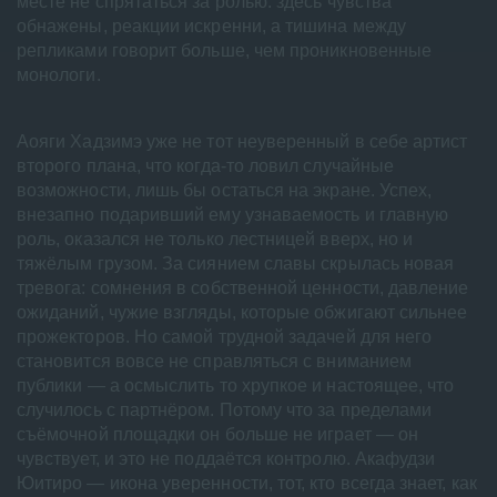
месте не спрятаться за ролью: здесь чувства
обнажены, реакции искренни, а тишина между
репликами говорит больше, чем проникновенные
монологи.
Аояги Хадзимэ уже не тот неуверенный в себе артист
второго плана, что когда-то ловил случайные
возможности, лишь бы остаться на экране. Успех,
внезапно подаривший ему узнаваемость и главную
роль, оказался не только лестницей вверх, но и
тяжёлым грузом. За сиянием славы скрылась новая
тревога: сомнения в собственной ценности, давление
ожиданий, чужие взгляды, которые обжигают сильнее
прожекторов. Но самой трудной задачей для него
становится вовсе не справляться с вниманием
публики — а осмыслить то хрупкое и настоящее, что
случилось с партнёром. Потому что за пределами
съёмочной площадки он больше не играет — он
чувствует, и это не поддаётся контролю. Акафудзи
Юитиро — икона уверенности, тот, кто всегда знает, как