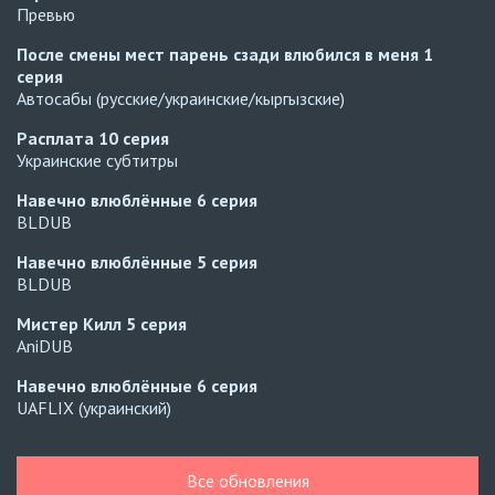
Превью
После смены мест парень сзади влюбился в меня
1
серия
Автосабы (русские/украинские/кыргызские)
Расплата
10 серия
Украинские субтитры
Навечно влюблённые
6 серия
BLDUB
Навечно влюблённые
5 серия
BLDUB
Мистер Килл
5 серия
AniDUB
Навечно влюблённые
6 серия
UAFLIX (украинский)
Навечно влюблённые
5 серия
UAFLIX (украинский)
Все обновления