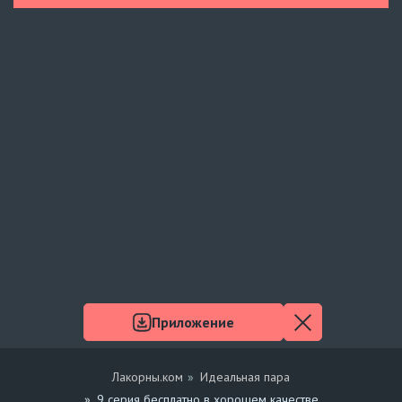
Навечно влюблённые
4 серия
UAFLIX (украинский)
Навечно влюблённые
3 серия
UAFLIX (украинский)
Навечно влюблённые
2 серия
UAFLIX (украинский)
Навечно влюблённые
1 серия
UAFLIX (украинский)
Приложение
Лакорны.ком
Идеальная пара
9 серия бесплатно в хорошем качестве