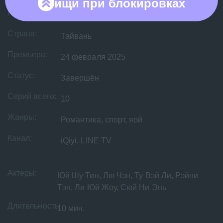
ищи при
блокировках
Рейтинг:
КП 0 IMDB 0
Страна:
Тайвань
Премьера:
24 февраля 2025
Статус:
Завершён
Серий всего:
10
Жанры:
Романтика, спорт, яой
Канал:
iQiyi, LINE TV
Актеры:
Юй Шу Тин, Лю Чэн, Ту Вэй Ли, Рэйни
Тэн, Ли Юй Жоу, Сюй Ни Энь
Длительность:
10 мин.