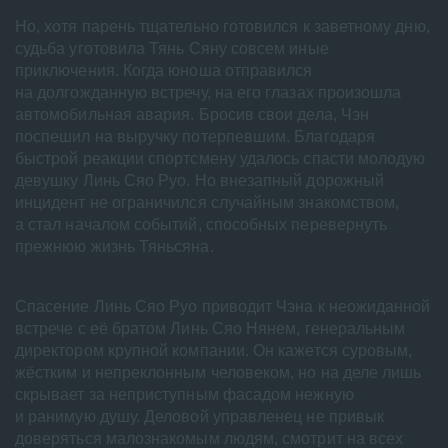
Но, хотя парень тщательно готовился к заветному дню,
судьба уготовила Тянь Сяну совсем иные
приключения. Когда юноша отправился
на долгожданную встречу, на его глазах произошла
автомобильная авария. Бросив свои дела, Чэн
поспешил на выручку потерпевшим. Благодаря
быстрой реакции спортсмену удалось спасти молодую
девушку Линь Сяо Руо. Но внезапный дорожный
инцидент не ограничился случайным знакомством,
а стал началом событий, способных перевернуть
прежнюю жизнь Тяньсяна.
Спасение Линь Сяо Руо приводит Чэна к неожиданной
встрече с её братом Линь Сяо Нянем, генеральным
директором крупной компании. Он кажется суровым,
жёстким и непреклонным человеком, но на деле лишь
скрывает за неприступным фасадом нежную
и ранимую душу. Деловой управленец не привык
доверяться малознакомым людям, смотрит на всех