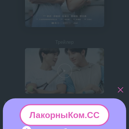
Трейлер
Идеальная пара русская озвучка
(сериал с 2025 г.)
ЛакорныКом.СС
A Perfect Match