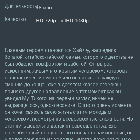
Длительность:
48 мин.
Качество:
HD 720p FullHD 1080p
Главным героем становится Хай Фу, наследник
богатой китайско-тайской семьи, которого с детства не
был обделён комфортом и заботой. Он вырос
искренним, живым и открытым человеком, которому
психологически нужно было испытывать каждую
эмоцию до конца. Уже в десятом классе его жизнь
приняла другое направление в тот момент как он
увидел Му. Тихого, на первый взгляд ничем не
выдающегося, одноклассника. С этого очень момента
он хочет связать свою жизнь с этим молодым
человеком, несмотря на всевозможные сложности. Но
этот путь довольно далёк от совершенства. Его
возлюбленный не просто ни отвечает взаимностью, он
и ведёт себя весьма холодно, иногда даже резко. Все