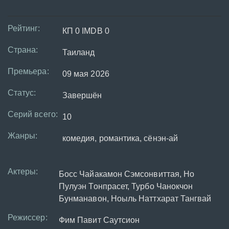
Рейтинг:
КП 0 IMDB 0
Страна:
Таиланд
Премьера:
09 мая 2026
Статус:
Завершён
Серий всего:
10
Жанры:
комедия, романтика, сёнэн-ай
Актеры:
Босс Чайакамон Сэмсонвиттая, Но
Пулуэн Тонпрасет, Турбо Чанокчон
Бунманавон, Ноыль Наттхарат Тангвай
Режиссер:
Фим Павит Саутсион