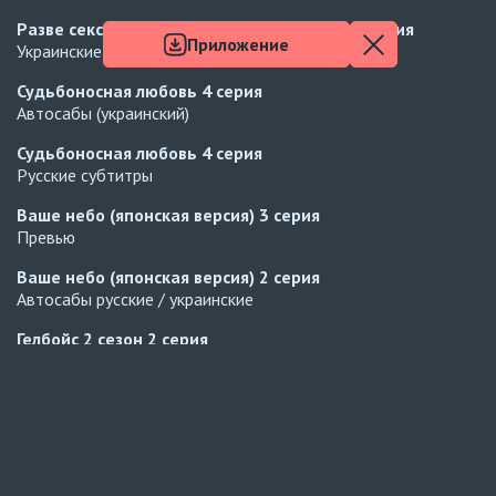
Разве сексуальной попы недостаточно?
5 серия
Приложение
Украинские субтитры
Судьбоносная любовь
4 серия
Автосабы (украинский)
Судьбоносная любовь
4 серия
Русские субтитры
Ваше небо (японская версия)
3 серия
Превью
Ваше небо (японская версия)
2 серия
Автосабы русские / украинские
Гелбойс 2 сезон
2 серия
Превью
Гелбойс 2 сезон
1 серия
Все обновления
Автосабы русские / украинские
Огонь
6 серия
Похожее
Превью