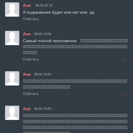
Аня
08.04 20:15
А подоржение будет или нет или  да
Ответить
Аня
08.04 19:06
Самый плохой приложение   👎🏻👎🏻👎🏻👎🏻👎🏻👎🏻👎🏻👎🏻👎🏻👎🏻
👎🏻👎🏻👎🏻👎🏻👎🏻👎🏻👎🏻👎🏻👎🏻👎🏻👎🏻👎🏻👎🏻👎🏻👎🏻👎🏻👎🏻👎🏻👎🏻👎🏻👎🏻👎🏻
👎🏻👎🏻👎🏻
Ответить
-1
Аня
08.04 19:03
👎🏻👎🏻👎🏻👎🏻👎🏻👎🏻👎🏻👎🏻👎🏻👎🏻👎🏻👎🏻👎🏻👎🏻👎🏻👎🏻👎🏻👎🏻👎🏻👎🏻👎🏻👎🏻
👎🏻👎🏻👎🏻👎🏻👎🏻👎🏻👎🏻👎🏻👎🏻👎🏻
Ответить
-1
Аня
06.04 19:20
👎🏻👎🏻👎🏻👎🏻👎🏻👎🏻👎🏻👎🏻👎🏻👎🏻👎🏻👎🏻👎🏻👎🏻👎🏻👎🏻👎🏻👎🏻👎🏻👎🏻👎🏻👎🏻
👎🏻👎🏻👎🏻👎🏻👎🏻👎🏻👎🏻👎🏻👎🏻👎🏻👎🏻👎🏻👎🏻👎🏻👎🏻👎🏻👎🏻👎🏻👎🏻👎🏻👎🏻👎🏻
👎🏻👎🏻👎🏻👎🏻👎🏻👎🏻👎🏻👎🏻👎🏻👎🏻👎🏻👎🏻👎🏻👎🏻👎🏻👎🏻👎🏻👎🏻👎🏻👎🏻👎🏻👎🏻