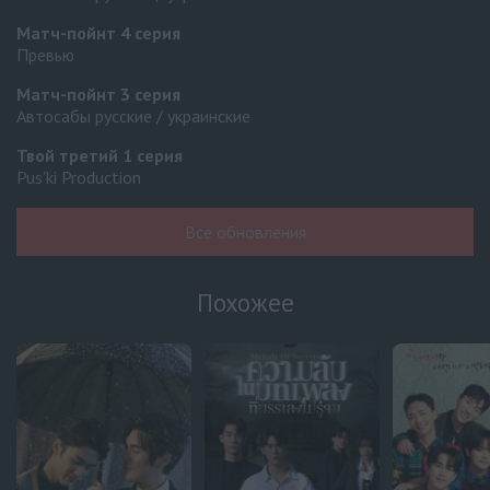
Матч-пойнт
4 серия
Превью
Матч-пойнт
3 серия
Автосабы русские / украинские
Твой третий
1 серия
Pus'ki Production
Летние облака пробуждают любовь и бури
6 серия
Все обновления
Превью
Летние облака пробуждают любовь и бури
5 серия
Похожее
Оригинал
Не проси Пи Джейна
6 серия
Украинские субтитры
Не проси Пи Джейна
5 серия
Украинские субтитры
08 августа