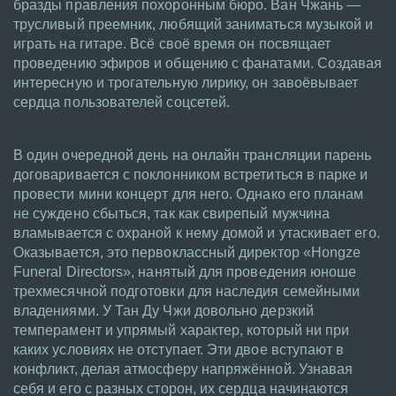
бразды правления похоронным бюро. Ван Чжань —
трусливый преемник, любящий заниматься музыкой и
играть на гитаре. Всё своё время он посвящает
проведению эфиров и общению с фанатами. Создавая
интересную и трогательную лирику, он завоёвывает
сердца пользователей соцсетей.
В один очередной день на онлайн трансляции парень
договаривается с поклонником встретиться в парке и
провести мини концерт для него. Однако его планам
не суждено сбыться, так как свирепый мужчина
вламывается с охраной к нему домой и утаскивает его.
Оказывается, это первоклассный директор «Hongze
Funeral Directors», нанятый для проведения юноше
трехмесячной подготовки для наследия семейными
владениями. У Тан Ду Чжи довольно дерзкий
темперамент и упрямый характер, который ни при
каких условиях не отступает. Эти двое вступают в
конфликт, делая атмосферу напряжённой. Узнавая
себя и его с разных сторон, их сердца начинаются